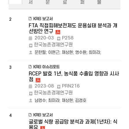
서
문
료
퍼
물
KREI 보고서
2
FTA 직접피해보전제도 운용실태 분석과 개
선방안 연구
2020-03
P258
한국농촌경제연구원
문한필
;
이현근
;
채상현
;
명수환
;
최미라
;
KREI 이슈리포트
3
RCEP 발효 1년, 농식품 수출입 영향과 시사
점
2023-08
PRN216
한국농촌경제연구원
남경수
;
최미라
;
채상현
;
김경호
KREI 보고서
4
글로벌 식량 공급망 분석과 과제(1년차): 식
용유