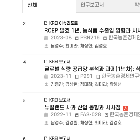
연구보고서
학
전체
KREI 이슈리포트
3
RCEP 발효 1년, 농식품 수출입 영향과 시
2023-08
PRN216
한국농촌경제
남경수
;
최미라
;
채상현
;
김경호
KREI 보고서
4
글로벌 식량 공급망 분석과 과제(1년차): 
2023-11
P291
한국농촌경제연구
김종진
;
김상현
;
정대희
;
최미라
;
곽혜선
KREI 보고서
5
뉴질랜드 사과 산업 동향과 시사점
2022-11
FAS-028
한국농촌경제
남경수
;
김경필
;
채상현
;
최미라
;
김경호
KREI 보고서
6