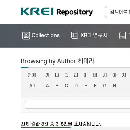
Collections
KREI 연구자
Browsing by Author 최미라
전체
가
나
다
라
마
바
사
아
자
All
A
B
C
D
E
F
G
H
I
전체 결과 8건 중 3-8번을 표시중입니다.