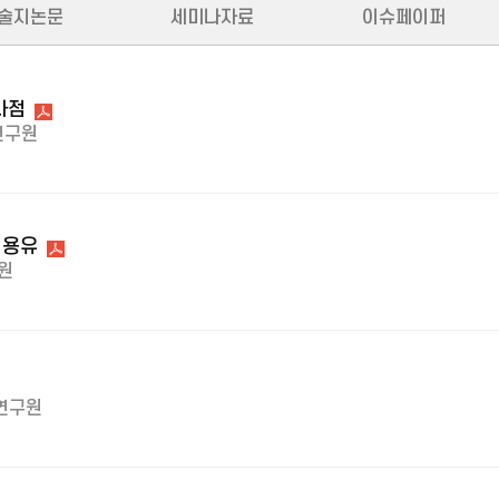
술지논문
세미나자료
이슈페이퍼
사점
연구원
식용유
원
연구원