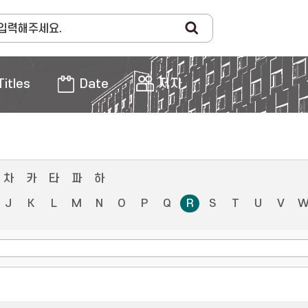
Titles
Date
저자
차
카
타
파
하
J
K
L
M
N
O
P
Q
R
S
T
U
V