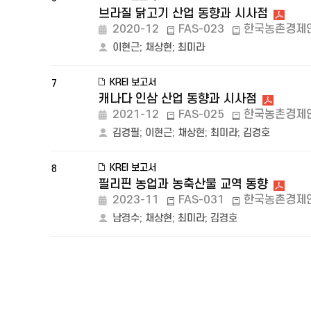
브라질 닭고기 산업 동향과 시사점
2020-12
FAS-023
한국농촌경제
이현근
;
채상현
;
최미라
KREI 보고서
7
캐나다 인삼 산업 동향과 시사점
2021-12
FAS-025
한국농촌경제
김경필
;
이현근
;
채상현
;
최미라
;
김경호
KREI 보고서
8
필리핀 농업과 농축산물 교역 동향
2023-11
FAS-031
한국농촌경제
남경수
;
채상현
;
최미라
;
김경호