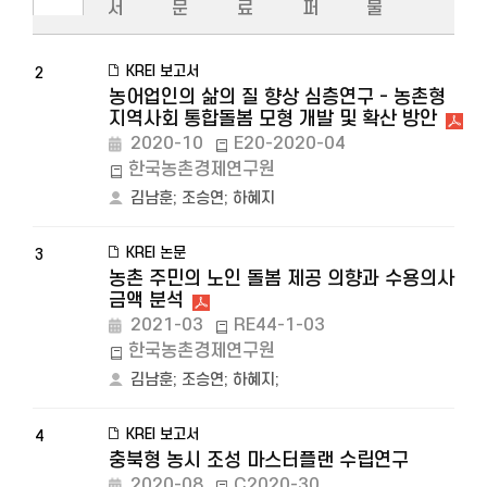
서
문
료
퍼
물
KREI 보고서
2
농어업인의 삶의 질 향상 심층연구 - 농촌형
지역사회 통합돌봄 모형 개발 및 확산 방안
2020-10
E20-2020-04
한국농촌경제연구원
김남훈
;
조승연
;
하혜지
KREI 논문
3
농촌 주민의 노인 돌봄 제공 의향과 수용의사
금액 분석
2021-03
RE44-1-03
한국농촌경제연구원
김남훈
;
조승연
;
하혜지
;
KREI 보고서
4
충북형 농시 조성 마스터플랜 수립연구
2020-08
C2020-30