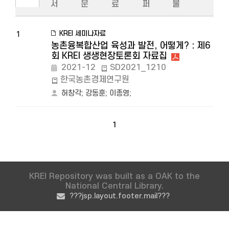
서
문
료
퍼
물
KREI 세미나자료
1
농촌융복합산업 육성과 발전, 어떻게? : 제6
회 KREI 생생현장토론회 자료집
2021-12
SD2021_1210
한국농촌경제연구원
허창각
;
강동훈
;
이종영
;
1
KREI Repository was built as a OAK to the
National Central Library.
???jsp.layout.footer.mail???