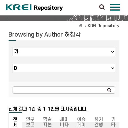
KREI Repository
Browsing by Author 허창각
전체 결과 1건 중 1-1번을 표시중입니다.
연구
학술
세미
이슈
정기
기
전
보고
지논
나자
페이
간행
타
체