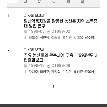
서
문
료
퍼
물
KREI 보고서
1
임산약용자원을 활용한 농산촌 지역 소득증
대 방안 연구
1999-05
C1999-02
장철수
;
석현덕
;
이중웅
;
홍성관
;
박미옥
;
류수영
;
KREI 보고서
2
주요 농산물의 관측체계 구축 -1998년도 사
업결과보고-
1998-12
C1998-09
오치주
;
이장호
;
강정혁
;
이철현
;
홍성관
;
유복성
;
1