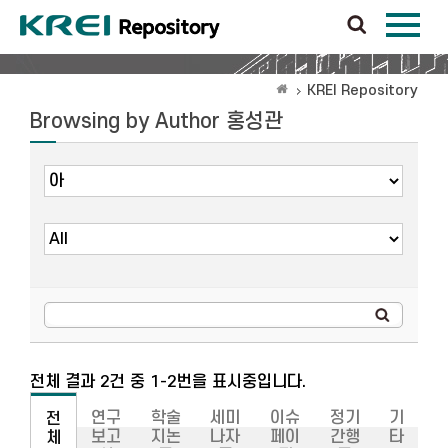
KREI Repository
Browsing by Author 홍성관
전체 결과 2건 중 1-2번을 표시중입니다.
연구
학술
세미
이슈
정기
기
전
보고
지논
나자
페이
간행
타
체