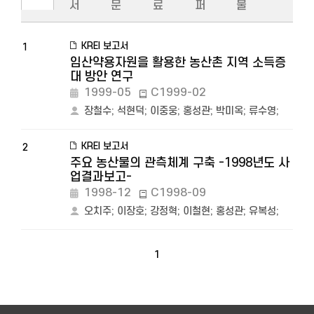
서
문
료
퍼
물
KREI 보고서
1
임산약용자원을 활용한 농산촌 지역 소득증
대 방안 연구
1999-05
C1999-02
장철수
;
석현덕
;
이중웅
;
홍성관
;
박미옥
;
류수영
;
KREI 보고서
2
주요 농산물의 관측체계 구축 -1998년도 사
업결과보고-
1998-12
C1998-09
오치주
;
이장호
;
강정혁
;
이철현
;
홍성관
;
유복성
;
1