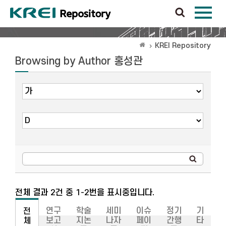
KREI Repository
Browsing by Author 홍성관
전체 결과 2건 중 1-2번을 표시중입니다.
연구
학술
세미
이슈
정기
기
전
보고
지논
나자
페이
간행
타
체