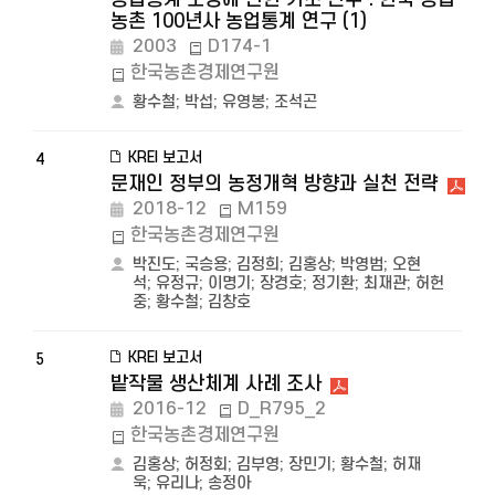
농촌 100년사 농업통계 연구 (1)
2003
D174-1
한국농촌경제연구원
황수철
;
박섭
;
유영봉
;
조석곤
KREI 보고서
4
문재인 정부의 농정개혁 방향과 실천 전략
2018-12
M159
한국농촌경제연구원
박진도
;
국승용
;
김정희
;
김홍상
;
박영범
;
오현
석
;
유정규
;
이명기
;
장경호
;
정기환
;
최재관
;
허헌
중
;
황수철
;
김창호
KREI 보고서
5
밭작물 생산체계 사례 조사
2016-12
D_R795_2
한국농촌경제연구원
김홍상
;
허정회
;
김부영
;
장민기
;
황수철
;
허재
욱
;
유리나
;
송정아