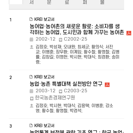
서
문
료
퍼
물
KREI 보고서
1
농어업·농어촌의 새로운 활로: 소비자를 생
각하는 농어업, 도시민과 함께 가꾸는 농어촌
2002-12
C2002-25
김정호
;
박성재
;
오내원
;
최세균
;
황의식
;
서진
교
;
이병훈
;
장우환
;
이계임
;
황수철
;
황명철
;
김병
률
;
김창길
;
이명헌
;
박시현
;
박대식
;
최경환
;
송미
령
;
KREI 보고서
2
농업·농촌 특별대책 실천방안 연구
2003-12
C2003-25
한국농촌경제연구원
김정호
;
박시현
;
박대식
;
김용택
;
이병훈
;
강소
영
;
황수철
;
황명철
;
박경석
;
KREI 보고서
3
농업통계 보정에 관한 기초 연구 : 한국 농업·