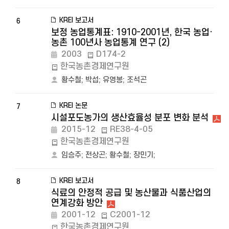
KREI 보고서
6
보정 농업통계표: 1910-2001년, 한국 농업·
농촌 100년사 농업통계 연구 (2)
2003
D174-2
한국농촌경제연구원
황수철
;
박섭
;
유영봉
;
조석곤
KREI 논문
7
시설포도농가의 생산효율성 분포 변화 분석
2015-12
RE38-4-05
한국농촌경제연구원
임승주
;
전상곤
;
황수철
;
장민기
;
KREI 보고서
8
식료의 안정적 공급 및 농산물과 식품산업의
연계강화 방안
2001-12
C2001-12
한국농촌경제연구원