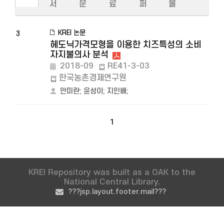
서
문
료
퍼
물
KREI 논문
3
헤도닉가격모형을 이용한 치즈특성의 소비
자지불의사 분석
2018-09
RE41-3-03
한국농촌경제연구원
안미란
;
윤성이
;
지인배
;
1
KREI Repository was built as a OAK to the
National Central Library.
???jsp.layout.footer.mail???