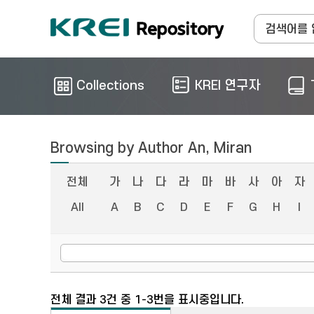
Collections
KREI 연구자
Browsing by Author An, Miran
전체
가
나
다
라
마
바
사
아
자
All
A
B
C
D
E
F
G
H
I
전체 결과 3건 중 1-3번을 표시중입니다.