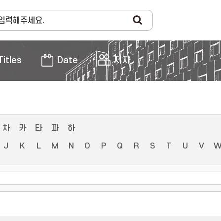
Titles
Date
저자
차
카
타
파
하
J
K
L
M
N
O
P
Q
R
S
T
U
V