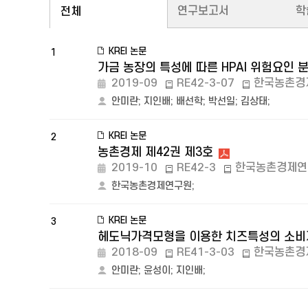
연구보고서
학
전체
KREI 논문
1
가금 농장의 특성에 따른 HPAI 위험요인 
2019-09
RE42-3-07
한국농촌경
안미란
;
지인배
;
배선학
;
박선일
;
김상태
;
KREI 논문
2
농촌경제 제42권 제3호
2019-10
RE42-3
한국농촌경제연
한국농촌경제연구원
;
KREI 논문
3
헤도닉가격모형을 이용한 치즈특성의 소비
2018-09
RE41-3-03
한국농촌경
안미란
;
윤성이
;
지인배
;