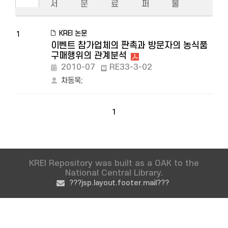
서
문
료
퍼
물
KREI 논문
1
이벤트 참가업체의 판촉과 방문자의 농식품
구매행위의 관계분석
2010-07
RE33-3-02
차동욱
;
1
KREI Repository was built as a OAK to the
National Central Library.
???jsp.layout.footer.mail???