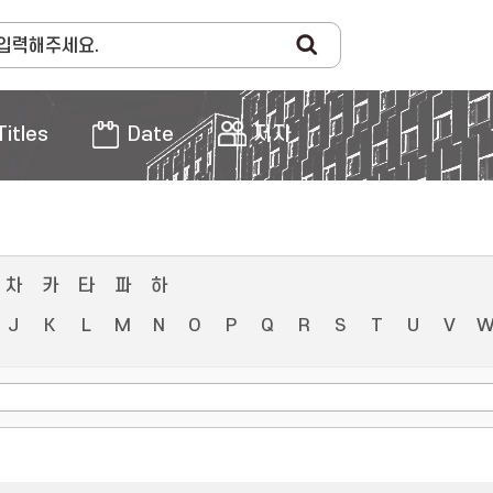
Titles
Date
저자
차
카
타
파
하
J
K
L
M
N
O
P
Q
R
S
T
U
V