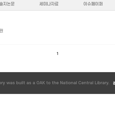
술지논문
세미나자료
이슈페이퍼
원
1
ry was built as a OAK to the National Central Library.