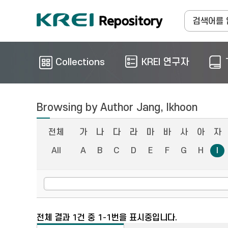
Collections
KREI 연구자
Browsing by Author Jang, Ikhoon
전체
가
나
다
라
마
바
사
아
자
All
A
B
C
D
E
F
G
H
I
전체 결과 1건 중 1-1번을 표시중입니다.