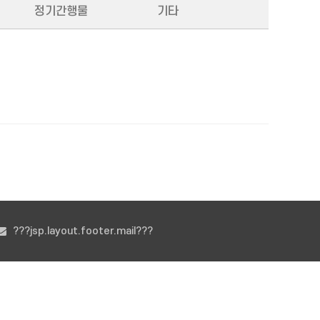
정기간행물
기타
???jsp.layout.footer.mail???