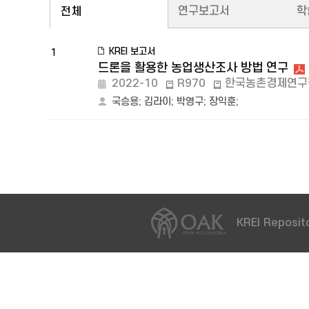
연구보고서
학
전체
KREI 보고서
1
드론을 활용한 농업생산조사 방법 연구
2022-10
R970
한국농촌경제연구
국승용
;
김라이
;
박영구
;
장익훈
;
KREI Reposito