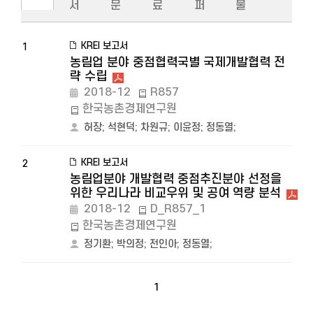
서
문
료
퍼
물
KREI 보고서
1
농림업 분야 중점협력국별 국제개발협력 전
략 수립
2018-12
R857
한국농촌경제연구원
허장
;
석현덕
;
차원규
;
이윤정
;
정동열
;
KREI 보고서
2
농림업분야 개발협력 중점추진분야 선정을
위한 우리나라 비교우위 및 공여 역량 분석
2018-12
D_R857_1
한국농촌경제연구원
정기환
;
박의정
;
전인아
;
정동열
;
1