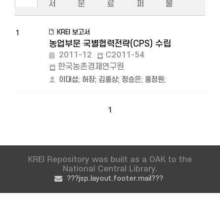
서
문
료
퍼
물
KREI 보고서
1
농업부문 국별협력전략(CPS) 수립
2011-12
C2011-54
한국농촌경제연구원
이대섭
;
허장
;
김홍상
;
정승은
;
홍정원
;
1
KREI Repository was built as a OAK to the
National Central Library.
???jsp.layout.footer.mail???