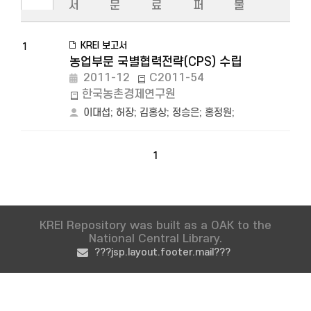
서
문
료
퍼
물
KREI 보고서
1
농업부문 국별협력전략(CPS) 수립
2011-12
C2011-54
한국농촌경제연구원
이대섭
;
허장
;
김홍상
;
정승은
;
홍정원
;
1
KREI Repository was built as a OAK to the
National Central Library.
???jsp.layout.footer.mail???