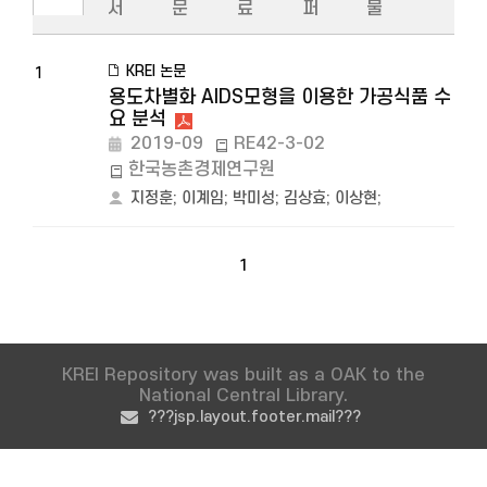
서
문
료
퍼
물
KREI 논문
1
용도차별화 AIDS모형을 이용한 가공식품 수
요 분석
2019-09
RE42-3-02
한국농촌경제연구원
지정훈
;
이계임
;
박미성
;
김상효
;
이상현
;
1
KREI Repository was built as a OAK to the
National Central Library.
???jsp.layout.footer.mail???