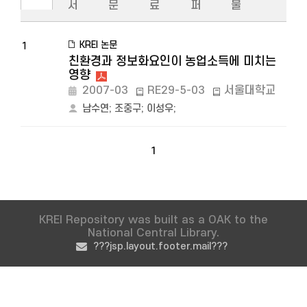
서
문
료
퍼
물
KREI 논문
1
친환경과 정보화요인이 농업소득에 미치는
영향
2007-03
RE29-5-03
서울대학교
남수연
;
조중구
;
이성우
;
1
KREI Repository was built as a OAK to the
National Central Library.
???jsp.layout.footer.mail???