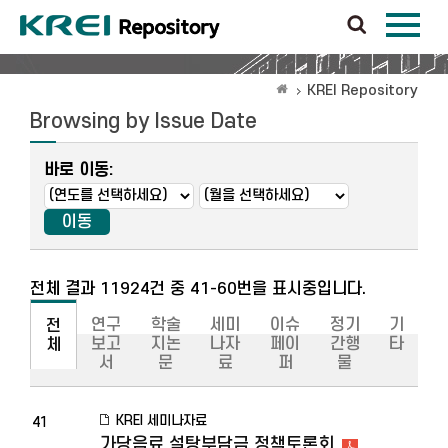
KREI Repository
Browsing by Issue Date
바로 이동:
전체 결과 11924건 중 41-60번을 표시중입니다.
연구
학술
세미
이슈
정기
기
전
보고
지논
나자
페이
간행
타
체
서
문
료
퍼
물
KREI 세미나자료
41
가당음료 설탕부담금 정책토론회