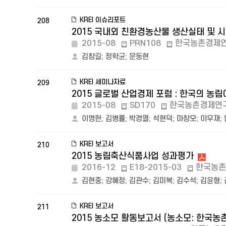
KREI 이슈리포트
208
2015 국내외 친환경농산물 생산실태 및 
2015-08
PRN108
한국농촌경제
김창길
;
정학균
;
문동현
KREI 세미나자료
209
2015 글로벌 산업경제 포럼 : 한국의 농
2015-08
SD170
한국농촌경제연
이명헌
;
김병률
;
박경열
;
석현덕
;
마창모
;
이우재
;
KREI 보고서
210
2015 농림축산식품사업 성과평가
2016-12
E18-2015-03
한국농촌
김현중
;
강혜정
;
김관수
;
김미복
;
김수석
;
김윤형
;
KREI 보고서
211
2015 농소모 활동보고서 (농소모: 한국