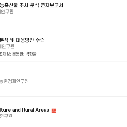
상 농축산물 조사·분석 연차보고서
제연구원
 분석 및 대응방안 수립
제연구원
조재성
;
문동현
;
박한울
농촌경제연구원
lture and Rural Areas
연구원