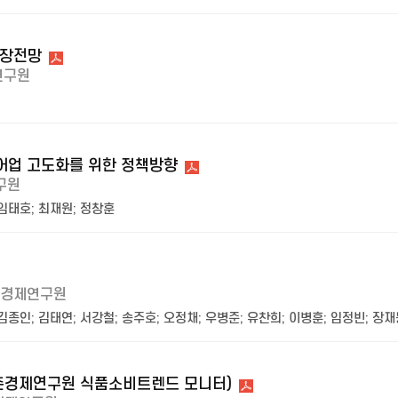
시장전망
연구원
림어업 고도화를 위한 정책방향
구원
임태호
;
최재원
;
정창훈
경제연구원
김종인
;
김태연
;
서강철
;
송주호
;
오정채
;
우병준
;
유찬희
;
이병훈
;
임정빈
;
장재
농촌경제연구원 식품소비트렌드 모니터)