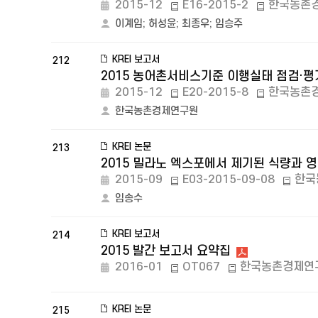
2015-12
E16-2015-2
한국농촌
이계임
;
허성윤
;
최종우
;
임승주
KREI 보고서
212
2015 농어촌서비스기준 이행실태 점검·평
2015-12
E20-2015-8
한국농촌
한국농촌경제연구원
KREI 논문
213
2015 밀라노 엑스포에서 제기된 식량과 
2015-09
E03-2015-09-08
한국
임송수
KREI 보고서
214
2015 발간 보고서 요약집
2016-01
OT067
한국농촌경제연
KREI 논문
215