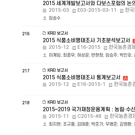
2015 세계개발보고서와 다보스포럼의 논
2015-03
E03-2015-03-11
한국
임송수
KREI 보고서
216
2015 식품소비행태조사 기초분석보고서
2015-12
E16-2015
한국농촌경
이계임
;
최종우
;
허성윤
;
반현정
;
임승주
;
박인호
;
KREI 보고서
217
2015 식품소비행태조사 통계보고서
2015-12
E16-2015-1
한국농촌
KREI 보고서
218
2015~2019 국가재정운용계획 : 농림·수
2015-11
C2015-48
한국농촌경
최지현
;
조규홍
;
김태훈
;
박준기
;
우병준
;
김명환
;