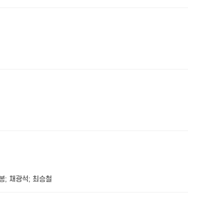
봉
;
채광석
;
최승철