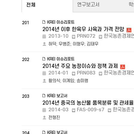
연구보고서
학
전체
KREI 이슈리포트
201
2014년 이후 한육우 사육과 가격 전망
2013-10
PRN072
한국농촌경제
허덕
;
우병준
;
이형우
;
김태우
KREI 이슈리포트
202
2014년 주요 농정이슈와 정책 과제
2014-01
PRN083
한국농촌경제
황의식
;
이계임
;
송미령
KREI 보고서
203
2014년 중국의 농산물 품목분류 및 관세율
2014-03
FAS-009-s7
한국농촌
전형진
KREI 보고서
204