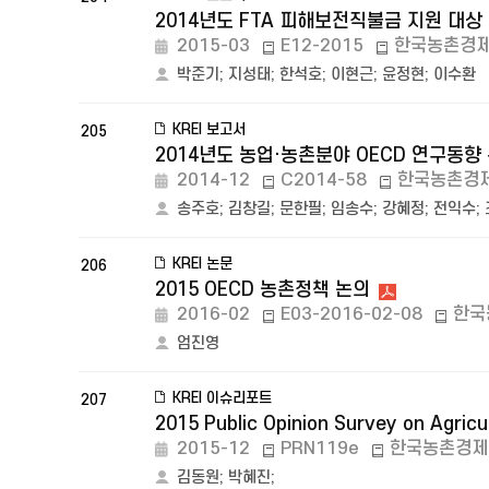
2014년도 FTA 피해보전직불금 지원 대
2015-03
E12-2015
한국농촌경
박준기
;
지성태
;
한석호
;
이현근
;
윤정현
;
이수환
KREI 보고서
205
2014년도 농업·농촌분야 OECD 연구동향
2014-12
C2014-58
한국농촌경
송주호
;
김창길
;
문한필
;
임송수
;
강혜정
;
전익수
;
KREI 논문
206
2015 OECD 농촌정책 논의
2016-02
E03-2016-02-08
한국
엄진영
KREI 이슈리포트
207
2015 Public Opinion Survey on Agricu
2015-12
PRN119e
한국농촌경제
김동원
;
박혜진
;