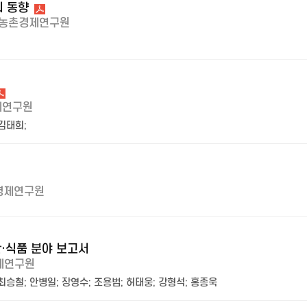
의 동향
농촌경제연구원
제연구원
김태희
;
경제연구원
산·식품 분야 보고서
제연구원
최승철
;
안병일
;
장영수
;
조용범
;
허태웅
;
강형석
;
홍종욱