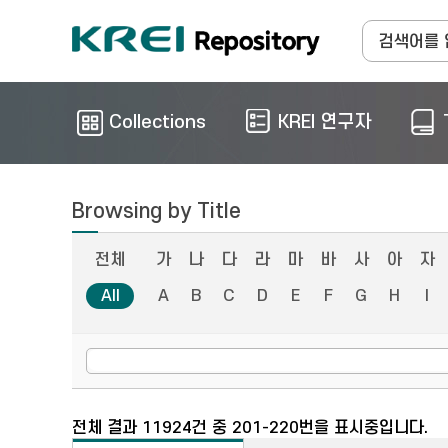
Collections
KREI 연구자
Browsing by Title
전체
가
나
다
라
마
바
사
아
자
All
A
B
C
D
E
F
G
H
I
전체 결과 11924건 중 201-220번을 표시중입니다.