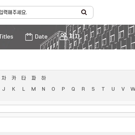
Titles
Date
저자
차
카
타
파
하
J
K
L
M
N
O
P
Q
R
S
T
U
V