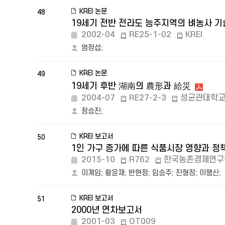
KREI 논문
48
19세기 전반 전라도 능주지역의 벼농사 기
2002-04
RE25-1-02
KREI
염정섭
;
KREI 논문
49
19세기 후반 湖南의 農形과 給災
2004-07
RE27-2-3
성균관대학
정승진
;
KREI 보고서
50
1인 가구 증가에 따른 식품시장 영향과 정
2015-10
R762
한국농촌경제연구
이계임
;
황윤재
;
반현정
;
임승주
;
진형정
;
이행신
;
KREI 보고서
51
2000년 연차보고서
2001-03
OT009