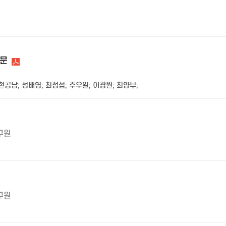
부문
현공남
;
성배영
;
최정섭
;
주우일
;
이광원
;
최양부
;
구원
구원