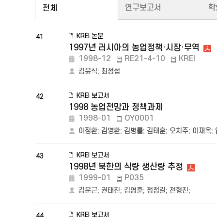
연구보고서
학
전체
KREI 논문
41
1997년 러시아의 농업정책·시장·무역
1998-12
RE21-4-10
KREI
김윤식
;
최정섭
KREI 보고서
42
1998 농업전망과 정책과제
1998-01
OY0001
이정환
;
김명환
;
김병률
;
김태훈
;
오치주
;
이재옥
;
KREI 보고서
43
1998년 북한의 식량 생산량 추정
1999-01
P035
김운근
;
권태진
;
김영훈
;
정정길
;
전형진
;
KREI 보고서
44