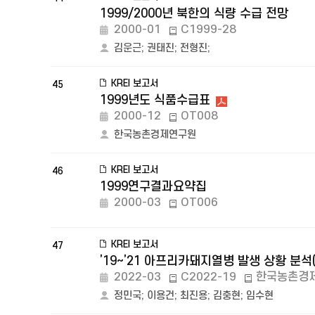
1999/2000년 북한의 식량 수급 전망
2000-01
C1999-28
김운근
;
권태진
;
전형진
;
KREI 보고서
45
1999년도 식품수급표
2000-12
OT008
한국농촌경제연구원
KREI 보고서
46
1999연구결과요약집
2000-03
OT006
KREI 보고서
47
’19~’21 아프리카돼지열병 발생 상황 분석
2022-03
C2022-19
한국농촌경
정민국
;
이용건
;
최진용
;
김충현
;
임수현