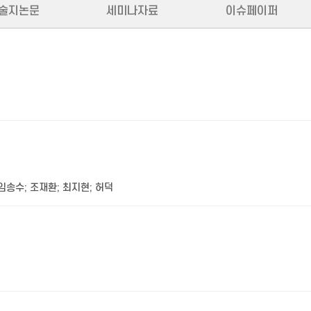
술지논문
세미나자료
이슈페이퍼
임송수
;
조재환
;
최지현
;
허덕