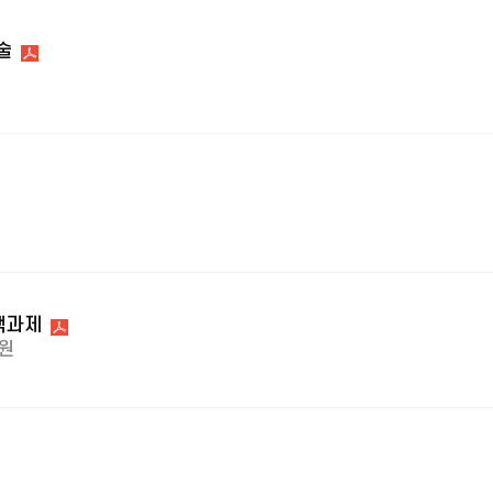
술
교
책과제
원