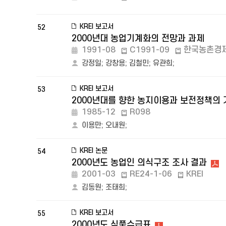
KREI 보고서
52
2000년대 농업기계화의 전망과 과제
1991-08
C1991-09
한국농촌경
강정일
;
강창용
;
김철민
;
유관희
;
KREI 보고서
53
2000년대를 향한 농지이용과 보전정책의
1985-12
R098
이용만
;
오내원
;
KREI 논문
54
2000년도 농업인 의식구조 조사 결과
2001-03
RE24-1-06
KREI
김동원
;
조태희
;
KREI 보고서
55
2000년도 식품수급표