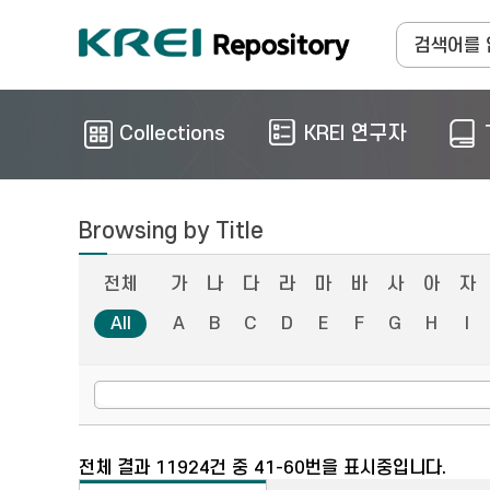
Collections
KREI 연구자
Browsing by Title
전체
가
나
다
라
마
바
사
아
자
All
A
B
C
D
E
F
G
H
I
전체 결과 11924건 중 41-60번을 표시중입니다.