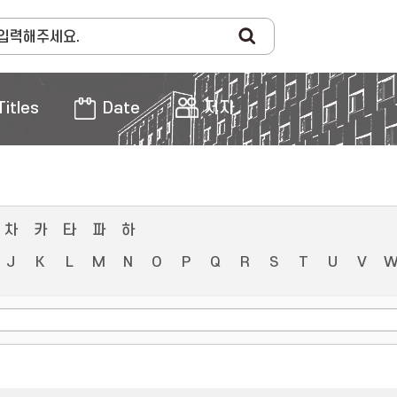
Titles
Date
저자
차
카
타
파
하
J
K
L
M
N
O
P
Q
R
S
T
U
V