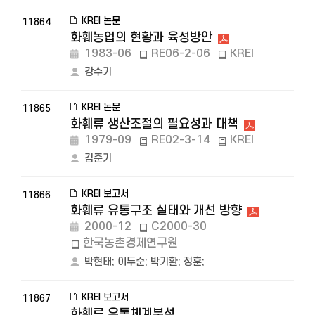
KREI 논문
11864
화훼농업의 현황과 육성방안
1983-06
RE06-2-06
KREI
강수기
KREI 논문
11865
화훼류 생산조절의 필요성과 대책
1979-09
RE02-3-14
KREI
김준기
KREI 보고서
11866
화훼류 유통구조 실태와 개선 방향
2000-12
C2000-30
한국농촌경제연구원
박현태
;
이두순
;
박기환
;
정훈
;
KREI 보고서
11867
화훼류 유통체계분석