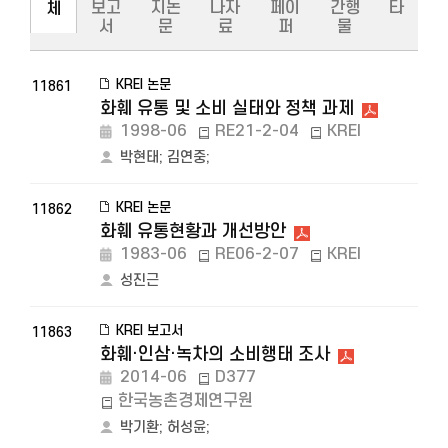
보고
지논
나자
페이
간행
타
체
서
문
료
퍼
물
KREI 논문
11861
화훼 유통 및 소비 실태와 정책 과제
1998-06
RE21-2-04
KREI
박현태
;
김연중
;
KREI 논문
11862
화훼 유통현황과 개선방안
1983-06
RE06-2-07
KREI
성진근
KREI 보고서
11863
화훼·인삼·녹차의 소비행태 조사
2014-06
D377
한국농촌경제연구원
박기환
;
허성윤
;