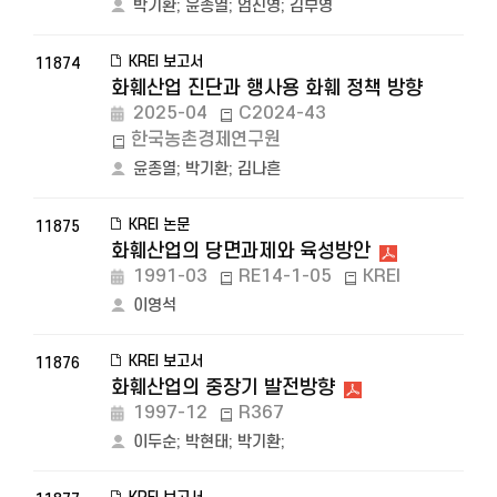
박기환
;
윤종열
;
엄진영
;
김부영
KREI 보고서
11874
화훼산업 진단과 행사용 화훼 정책 방향
2025-04
C2024-43
한국농촌경제연구원
윤종열
;
박기환
;
김나흔
KREI 논문
11875
화훼산업의 당면과제와 육성방안
1991-03
RE14-1-05
KREI
이영석
KREI 보고서
11876
화훼산업의 중장기 발전방향
1997-12
R367
이두순
;
박현태
;
박기환
;