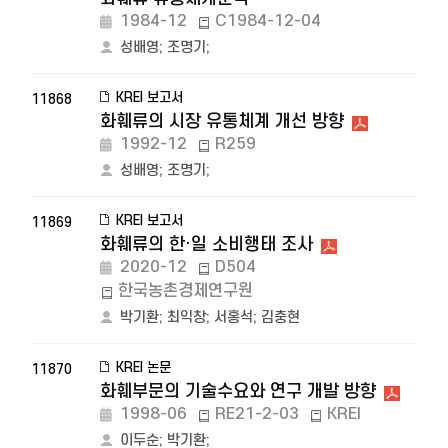
1984-12
C1984-12-04
성배영
;
조명기
;
KREI 보고서
11868
화훼류의 시장 유통체계 개선 방향
1992-12
R259
성배영
;
조명기
;
KREI 보고서
11869
화훼류의 한·일 소비행태 조사
2020-12
D504
한국농촌경제연구원
박기환
;
최익창
;
서홍석
;
김충현
KREI 논문
11870
화훼부문의 기술수요와 연구 개발 방향
1998-06
RE21-2-03
KREI
이두순
;
박기환
;