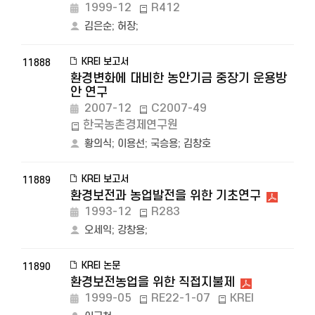
1999-12
R412
김은순
;
허장
;
KREI 보고서
11888
환경변화에 대비한 농안기금 중장기 운용방
안 연구
2007-12
C2007-49
한국농촌경제연구원
황의식
;
이용선
;
국승용
;
김창호
KREI 보고서
11889
환경보전과 농업발전을 위한 기초연구
1993-12
R283
오세익
;
강창용
;
KREI 논문
11890
환경보전농업을 위한 직접지불제
1999-05
RE22-1-07
KREI