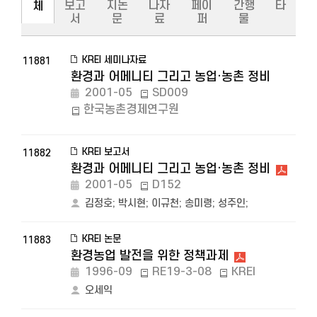
보고
지논
나자
페이
간행
타
체
서
문
료
퍼
물
KREI 세미나자료
11881
환경과 어메니티 그리고 농업·농촌 정비
2001-05
SD009
한국농촌경제연구원
KREI 보고서
11882
환경과 어메니티 그리고 농업·농촌 정비
2001-05
D152
김정호
;
박시현
;
이규천
;
송미령
;
성주인
;
KREI 논문
11883
환경농업 발전을 위한 정책과제
1996-09
RE19-3-08
KREI
오세익