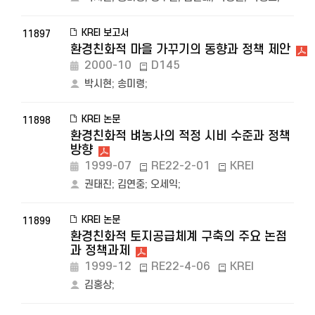
KREI 보고서
11897
환경친화적 마을 가꾸기의 동향과 정책 제안
2000-10
D145
박시현
;
송미령
;
KREI 논문
11898
환경친화적 벼농사의 적정 시비 수준과 정책
방향
1999-07
RE22-2-01
KREI
권태진
;
김연중
;
오세익
;
KREI 논문
11899
환경친화적 토지공급체계 구축의 주요 논점
과 정책과제
1999-12
RE22-4-06
KREI
김홍상
;