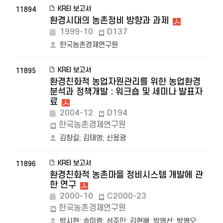
KREI 보고서
11894
환경시대의 농촌정비 방향과 과제
1999-10
D137
한국농촌경제연구원
KREI 보고서
11895
환경친화적 농업자원관리를 위한 농업환경
분석과 정책개발 : 워크숍 및 세미나 발표자
료
2004-12
D194
한국농촌경제연구원
김창길
;
김태영
;
신용광
KREI 보고서
11896
환경친화적 농촌마을 정비시스템 개발에 관
한 연구
2000-10
C2000-23
한국농촌경제연구원
박시현
;
송미령
;
성주인
;
김현배
;
박영선
;
박병오
;