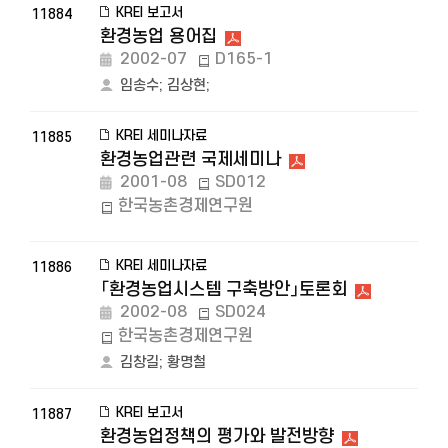
KREI 보고서
11884
환경농업 용어집
2002-07
D165-1
임송수
;
김상현
;
KREI 세미나자료
11885
환경농업관련 국제세미나
2001-08
SD012
한국농촌경제연구원
KREI 세미나자료
11886
「환경농업시스템 구축방안」토론회
2002-08
SD024
한국농촌경제연구원
김창길
;
황명철
KREI 보고서
11887
환경농업정책의 평가와 발전방향