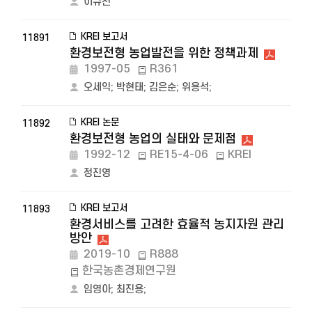
이규천
KREI 보고서
11891
환경보전형 농업발전을 위한 정책과제
1997-05
R361
오세익
;
박현태
;
김은순
;
위용석
;
KREI 논문
11892
환경보전형 농업의 실태와 문제점
1992-12
RE15-4-06
KREI
정진영
KREI 보고서
11893
환경서비스를 고려한 효율적 농지자원 관리
방안
2019-10
R888
한국농촌경제연구원
임영아
;
최진용
;