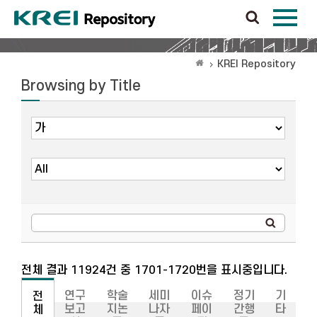
KREI Repository
Browsing by Title
전체 결과 11924건 중 1701-1720번을 표시중입니다.
연구
학술
세미
이슈
정기
기
전
보고
지논
나자
페이
간행
타
체