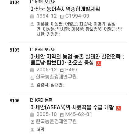
KREI 보고서
8104
아산군 농어촌지역종합개발계획
1994-12
C1994-09
이정환
;
이동필
;
어명근
;
최승익
;
이병기
;
김정
연
;
이상문
;
박시현
;
이상문
;
황보종욱
;
어명근
;
박
시현
;
김정연
;
KREI 보고서
8105
아세안 지역의 농업·농촌 실태와 발전전략 :
베트남·캄보디아·라오스 중심
2005-12
R497
한국농촌경제연구원
김경덕
;
심재만
;
KREI 논문
8106
아세안(ASEAN)의 사료곡물 수급 개황
2005-10
M45-62-01
한국농촌경제연구원
허덕