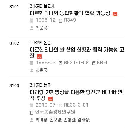
KREI 보고서
8101
아르헨티나의 농업현황과 협력 가능성
1996-12
R349
최윤국
;
KREI 논문
8102
아르헨티나의 쌀 산업 현황과 협력 가능성 고
찰
1998-03
RE21-1-09
KREI
최윤국
KREI 논문
8103
아리랑 2호 영상을 이용한 당진군 벼 재배면
적 추정
2010-07
RE33-3-01
한국농촌경제연구원
박미성
;
함보영
;
민병걸
;
김배성
;