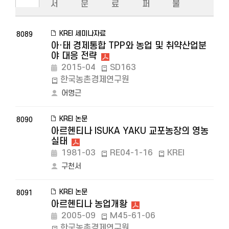
서
문
료
퍼
물
KREI 세미나자료
8089
아·태 경제통합 TPP와 농업 및 취약산업분
야 대응 전략
2015-04
SD163
한국농촌경제연구원
어명근
KREI 논문
8090
아르헨티나 ISUKA YAKU 교포농장의 영농
실태
1981-03
RE04-1-16
KREI
구천서
KREI 논문
8091
아르헨티나 농업개황
2005-09
M45-61-06
한국농촌경제연구원