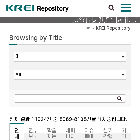
KREI Repository
Browsing by Title
전체 결과 11924건 중 8089-8108번을 표시중입니다.
연구
학술
세미
이슈
정기
기
전
보고
지논
나자
페이
간행
타
체