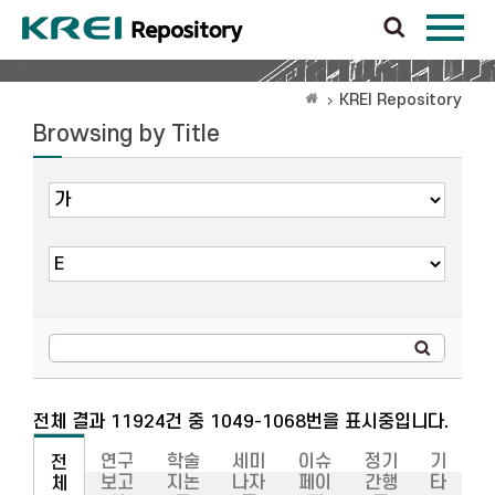
KREI Repository
Browsing by Title
전체 결과 11924건 중 1049-1068번을 표시중입니다.
연구
학술
세미
이슈
정기
기
전
보고
지논
나자
페이
간행
타
체