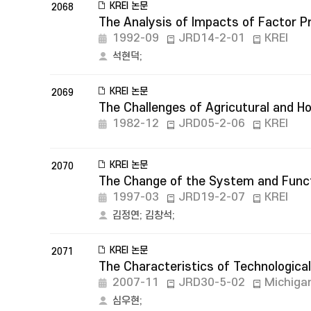
KREI 논문
2068
The Analysis of Impacts of Factor P
1992-09
JRD14-2-01
KREI
석현덕
;
KREI 논문
2069
The Challenges of Agricutural and H
1982-12
JRD05-2-06
KREI
KREI 논문
2070
The Change of the System and Functi
1997-03
JRD19-2-07
KREI
김정연
;
김창석
;
KREI 논문
2071
The Characteristics of Technological
2007-11
JRD30-5-02
Michigan
심우현
;