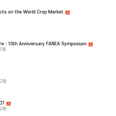
acts on the World Crop Market
lture : 10th Anniversary FANEA Symposium
구원
구원
07
구원