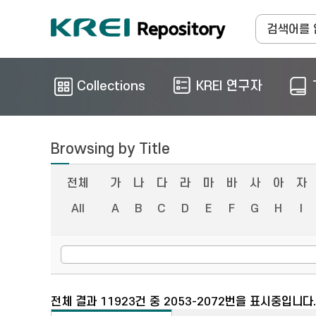
Collections
KREI 연구자
Browsing by Title
전체
가
나
다
라
마
바
사
아
자
All
A
B
C
D
E
F
G
H
I
전체 결과 11923건 중 2053-2072번을 표시중입니다.