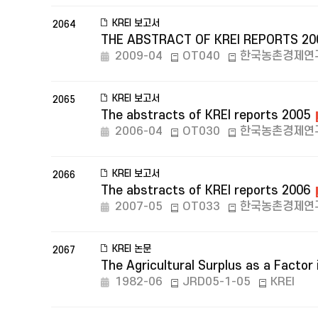
KREI 보고서
2064
THE ABSTRACT OF KREI REPORTS 20
2009-04
OT040
한국농촌경제연
KREI 보고서
2065
The abstracts of KREI reports 2005
2006-04
OT030
한국농촌경제연
KREI 보고서
2066
The abstracts of KREI reports 2006
2007-05
OT033
한국농촌경제연
KREI 논문
2067
The Agricultural Surplus as a Factor
1982-06
JRD05-1-05
KREI