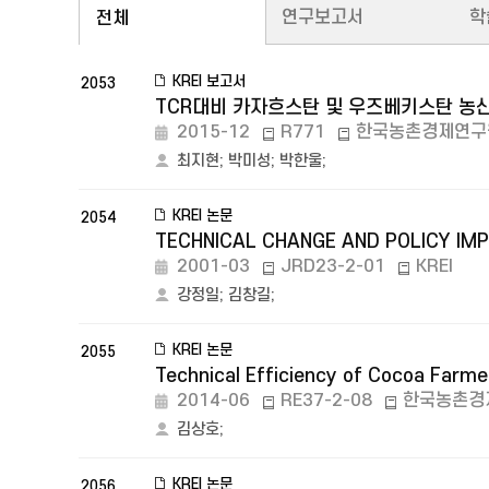
연구보고서
학
전체
KREI 보고서
2053
TCR대비 카자흐스탄 및 우즈베키스탄 농
2015-12
R771
한국농촌경제연구
최지현
;
박미성
;
박한울
;
KREI 논문
2054
TECHNICAL CHANGE AND POLICY IMP
2001-03
JRD23-2-01
KREI
강정일
;
김창길
;
KREI 논문
2055
Technical Efficiency of Cocoa Farme
2014-06
RE37-2-08
한국농촌경
김상호
;
KREI 논문
2056