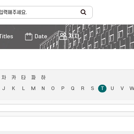
Titles
Date
저자
차
카
타
파
하
J
K
L
M
N
O
P
Q
R
S
T
U
V