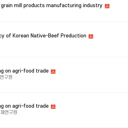
n grain mill products manufacturing industry
ncy of Korean Native-Beef Preduction
g on agri-food trade
연구원
g on agri-food trade
경제연구원