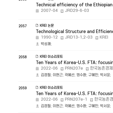
Technical efficiency of the Ethiopia
2007-04
JRD29-6-03
KREI 논문
2057
Technological Structure and Efficie
1990-12
JRD13-1,2-03
KREI
박성쾌
;
KREI 이슈리포트
2058
Ten Years of Korea-U.S. FTA: focusin
2022-06
PRN207e
한국농촌경제
김경필
;
이현근
;
곽혜선
;
명수환
;
구혜민
;
박서윤
;
KREI 이슈리포트
2059
Ten Years of Korea-U.S. FTA: focusin
2022-06
PRN207e-1
한국농촌
김경필
;
이현근
;
곽혜선
;
명수환
;
구혜민
;
박서윤
;