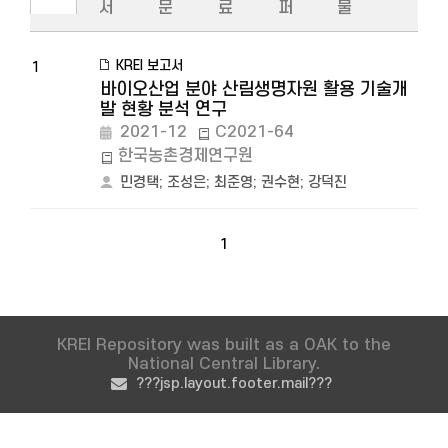
서
문
료
퍼
물
KREI 보고서
1
바이오산업 분야 산림생명자원 활용 기술개
발 현황 분석 연구
2021-12
C2021-64
한국농촌경제연구원
민경택
;
조성은
;
최준영
;
권수현
;
강덕진
1
KREI Repository was built as a OAK to the
National Central Library.
???jsp.layout.footer.mail???