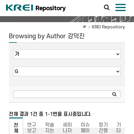
KREI Repository
Browsing by Author 강덕진
전체 결과 1건 중 1-1번을 표시중입니다.
연구
학술
세미
이슈
정기
기
전
보고
지논
나자
페이
간행
타
체