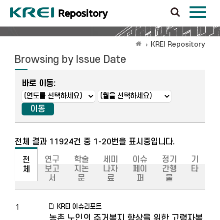
KREI Repository
Browsing by Issue Date
바로 이동:
전체 결과 11924건 중 1-20번을 표시중입니다.
연구
학술
세미
이슈
정기
기
전
보고
지논
나자
페이
간행
타
체
서
문
료
퍼
물
KREI 이슈리포트
1
농촌 노인의 주거복지 향상을 위한 고령자복