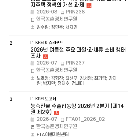
지주택 정책의 개선 과제
2026-08
PRN238
한국농촌경제연구원
김수린
;
정민주
;
서지민
KREI 이슈리포트
2
2026년 여름철 주요 과일·과채류 소비 행태
조사
2026-07
PRN237
한국농촌경제연구원
노호영
;
김형진
;
최선우
;
김서영
;
최기림
;
강지
원
;
박지민
;
정태호
;
정세미
KREI 보고서
3
농축산물 수출입동향 2026년 2분기 (제14
권 제2호)
2026-07
FTA01_2026_02
한국농촌경제연구원
FTA이행지원센터