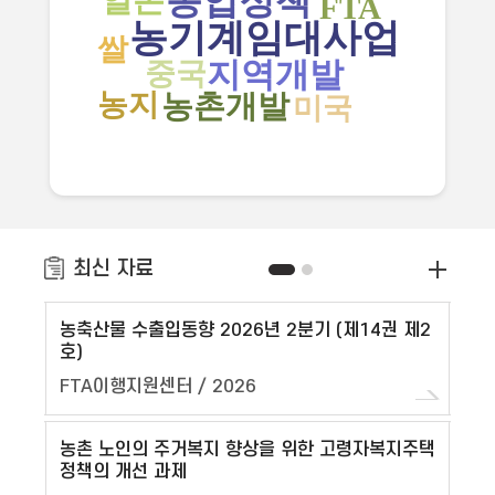
농업정책
일본
FTA
농기계임대사업
쌀
지역개발
중국
농지
농촌개발
미국
최신 자료
농축산물 수출입동향 2026년 2분기 (제14권 제2
해외
호)
FTA이행지원센터 / 2026
박준
농촌 노인의 주거복지 향상을 위한 고령자복지주택
농식
정책의 개선 과제