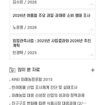
김수린 / 2026
한국
2026년 여름철 주요 과일·과채류 소비 행태 조사
농식
노호영 / 2026
한국
, 스
임업관측사업 : 2025년 사업결과와 2026년 추진
EU
계획
페인
민경택 / 2025
송우
많이 본 자료
KREI 미래농정포럼 2015
반려동물 산업 조사체계 진단 및 실태조사
미래농업 대응 신성장 산업의 성과와 정책과제
인구구조 변화에 따른 식품시장 대응과제 (2/2차년도)