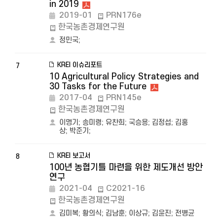
in 2019
2019-01
PRN176e
한국농촌경제연구원
정민국
;
KREI 이슈리포트
7
10 Agricultural Policy Strategies and
30 Tasks for the Future
2017-04
PRN145e
한국농촌경제연구원
이명기
;
송미령
;
유찬희
;
국승용
;
김정섭
;
김홍
상
;
박준기
;
KREI 보고서
8
100년 농협기틀 마련을 위한 제도개선 방안
연구
2021-04
C2021-16
한국농촌경제연구원
김미복
;
황의식
;
김남훈
;
이상규
;
김윤진
;
전병균