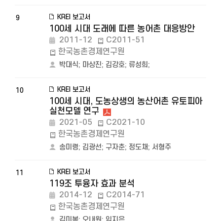
KREI 보고서
9
100세 시대 도래에 따른 농어촌 대응방안
2011-12
C2011-51
한국농촌경제연구원
박대식
;
마상진
;
김강호
;
류성희
;
KREI 보고서
10
100세 시대, 도농상생의 농산어촌 유토피아
실천모델 연구
2021-05
C2021-10
한국농촌경제연구원
송미령
;
김광선
;
구자춘
;
정도채
;
서형주
KREI 보고서
11
119조 투융자 효과 분석
2014-12
C2014-71
한국농촌경제연구원
김미복
;
오내원
;
임지은