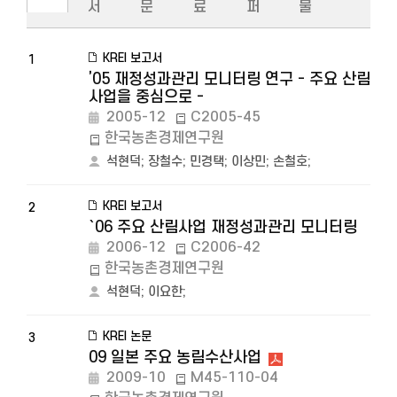
서
문
료
퍼
물
KREI 보고서
1
’05 재정성과관리 모니터링 연구 - 주요 산림
사업을 중심으로 -
2005-12
C2005-45
한국농촌경제연구원
석현덕
;
장철수
;
민경택
;
이상민
;
손철호
;
KREI 보고서
2
`06 주요 산림사업 재정성과관리 모니터링
2006-12
C2006-42
한국농촌경제연구원
석현덕
;
이요한
;
KREI 논문
3
09 일본 주요 농림수산사업
2009-10
M45-110-04