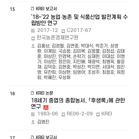
KREI 보고서
15
’18~’22 농업‧농촌 및 식품산업 발전계획 수
립방안 연구
2017-12
C2017-67
한국농촌경제연구원
김홍상
;
김경필
;
김연중
;
박대식
;
박준기
;
성명
환
;
이계임
;
국승용
;
김미복
;
김용렬
;
김정섭
;
김태
훈
;
마상진
;
민경택
;
손학기
;
심재헌
;
이대섭
;
이명
기
;
이상민
;
정은미
;
지인배
;
채광석
;
최병옥
;
황윤
재
;
김덕호
;
김현중
;
박성진
;
박지연
;
서대석
;
엄진
영
;
유찬희
;
이상현
;
임영아
;
조성주
;
최용호
;
허정
회
;
박혜진
;
우성휘
KREI 논문
16
18세기 중엽의 종합농서, 「후생록」에 관한
연구
1983-06
RE06-2-09
KREI
김영진
KREI 보고서
17