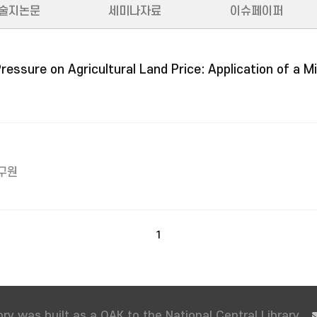
술지논문
세미나자료
이슈페이퍼
essure on Agricultural Land Price: Application of a 
구원
1
ry was built as a OAK to the National Central Library.