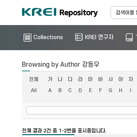
Collections
KREI 연구자
Browsing by Author 강동우
전체
가
나
다
라
마
바
사
아
자
All
A
B
C
D
E
F
G
H
I
전체 결과 2건 중 1-2번을 표시중입니다.