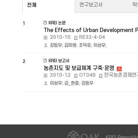
연구보고서
학
전체
KREI 논문
1
The Effects of Urban Development Pr
2010-10
RE33-4-04
강동우
;
김미영
;
조덕호
;
이성우
;
KREI 보고서
2
농촌지도 및 보급체계 구축·운영
2010-12
OT048
한국농촌경제연
이성우
;
김_현중
;
강동우
KREI Reposito