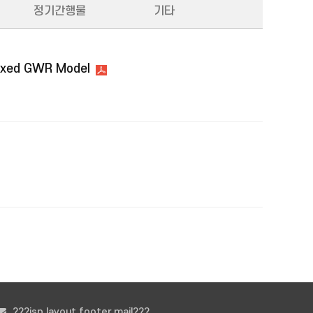
정기간행물
기타
Mixed GWR Model
???jsp.layout.footer.mail???