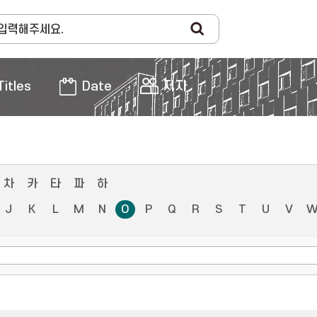
Titles
Date
저자
차
카
타
파
하
J
K
L
M
N
O
P
Q
R
S
T
U
V