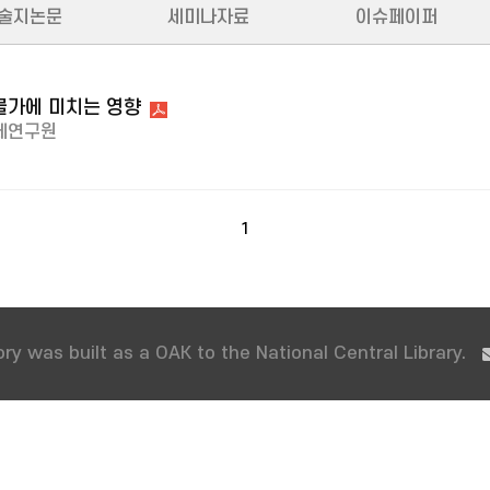
술지논문
세미나자료
이슈페이퍼
물가에 미치는 영향
제연구원
1
ry was built as a OAK to the National Central Library.