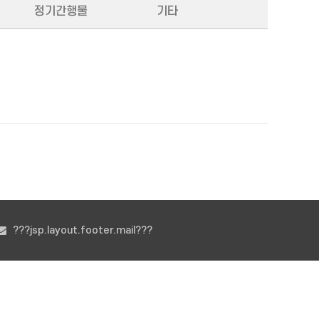
정기간행물
기타
???jsp.layout.footer.mail???