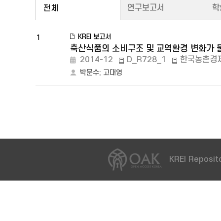
연구보고서
학
전체
KREI 보고서
1
축산식품의 소비구조 및 교역환경 변화가 
2014-12
D_R728_1
한국농촌경
박문수
;
고대영
KREI Reposito