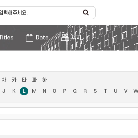
Titles
Date
저자
차
카
타
파
하
J
K
L
M
N
O
P
Q
R
S
T
U
V