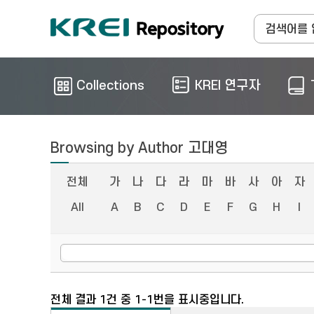
Collections
KREI 연구자
Browsing by Author 고대영
전체
가
나
다
라
마
바
사
아
자
All
A
B
C
D
E
F
G
H
I
전체 결과 1건 중 1-1번을 표시중입니다.