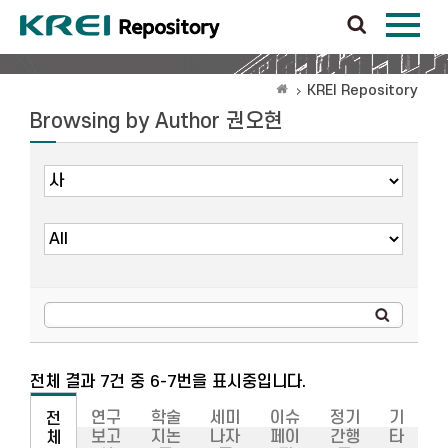
KREI Repository
Browsing by Author 권오현
전체 결과 7건 중 6-7번을 표시중입니다.
연구
학술
세미
이슈
정기
기
전
보고
지논
나자
페이
간행
타
체