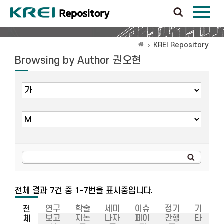
KREI Repository
Browsing by Author 권오현
전체 결과 7건 중 1-7번을 표시중입니다.
연구
학술
세미
이슈
정기
기
전
보고
지논
나자
페이
간행
타
체