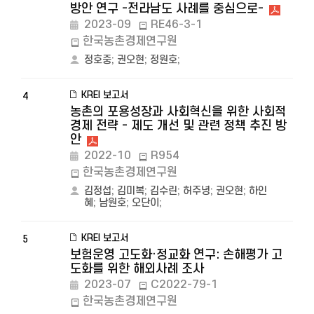
방안 연구 -전라남도 사례를 중심으로-
2023-09
RE46-3-1
한국농촌경제연구원
정호중
;
권오현
;
정원호
;
KREI 보고서
4
농촌의 포용성장과 사회혁신을 위한 사회적
경제 전략 - 제도 개선 및 관련 정책 추진 방
안
2022-10
R954
한국농촌경제연구원
김정섭
;
김미복
;
김수린
;
허주녕
;
권오현
;
하인
혜
;
남원호
;
오단이
;
KREI 보고서
5
보험운영 고도화·정교화 연구: 손해평가 고
도화를 위한 해외사례 조사
2023-07
C2022-79-1
한국농촌경제연구원