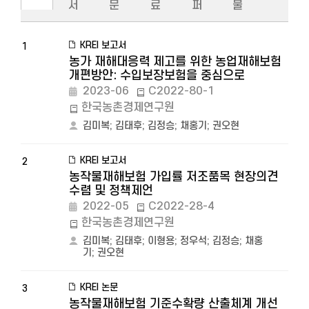
서
문
료
퍼
물
KREI 보고서
1
농가 재해대응력 제고를 위한 농업재해보험
개편방안: 수입보장보험을 중심으로
2023-06
C2022-80-1
한국농촌경제연구원
김미복
;
김태후
;
김정승
;
채홍기
;
권오현
KREI 보고서
2
농작물재해보험 가입률 저조품목 현장의견
수렴 및 정책제언
2022-05
C2022-28-4
한국농촌경제연구원
김미복
;
김태후
;
이형용
;
정우석
;
김정승
;
채홍
기
;
권오현
KREI 논문
3
농작물재해보험 기준수확량 산출체계 개선