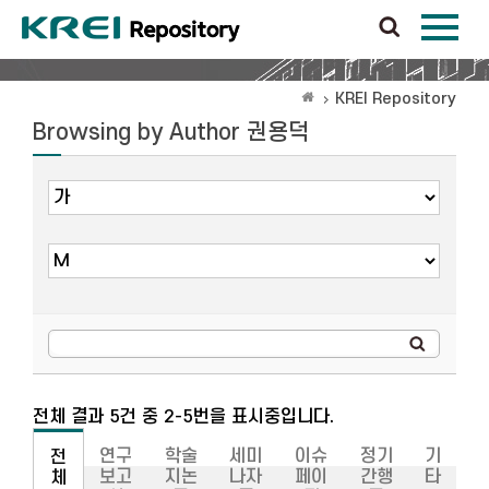
KREI Repository
Browsing by Author 권용덕
전체 결과 5건 중 2-5번을 표시중입니다.
연구
학술
세미
이슈
정기
기
전
보고
지논
나자
페이
간행
타
체