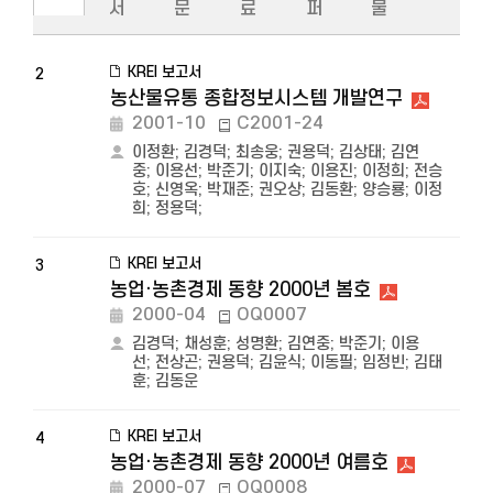
서
문
료
퍼
물
KREI 보고서
2
농산물유통 종합정보시스템 개발연구
2001-10
C2001-24
이정환
;
김경덕
;
최송웅
;
권용덕
;
김상태
;
김연
중
;
이용선
;
박준기
;
이지숙
;
이용진
;
이정희
;
전승
호
;
신영옥
;
박재준
;
권오상
;
김동환
;
양승룡
;
이정
희
;
정용덕
;
KREI 보고서
3
농업·농촌경제 동향 2000년 봄호
2000-04
OQ0007
김경덕
;
채성훈
;
성명환
;
김연중
;
박준기
;
이용
선
;
전상곤
;
권용덕
;
김윤식
;
이동필
;
임정빈
;
김태
훈
;
김동운
KREI 보고서
4
농업·농촌경제 동향 2000년 여름호
2000-07
OQ0008