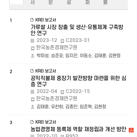
서
문
료
퍼
물
KREI 보고서
1
가루쌀 시장 창출 및 생산·유통체계 구축방
안 연구
2023-12
C2023-31
한국농촌경제연구원
박미성
;
승준호
;
임지은
;
이동소
;
김태훈
;
김현정
KREI 보고서
2
공익직불제 중장기 발전방향 마련을 위한 심
층 연구
2022-04
C2022-15
한국농촌경제연구원
김태훈
;
유찬희
;
김종인
;
임준혁
;
김현정
KREI 보고서
3
농업경영체 등록제 역할 재정립과 개선 방안
2022-10
R952