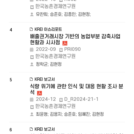
한국농촌경제연구원
유찬희
;
승준호
;
김종인
;
김현정
;
KREI 이슈리포트
4
배출권거래시장 기반의 농업부분 감축사업
현황과 시사점
2022-09
PRI090
한국농촌경제연구원
정학균
;
김현정
KREI 보고서
5
식량 위기에 관한 인식 및 대응 현황 조사 분
석
2024-12
D_R2024-21-1
한국농촌경제연구원
최윤영
;
김용지
;
승준호
;
임혜진
;
김현정
KREI 보고서
6