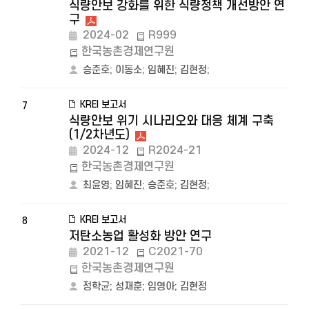
식량안보 강화를 위한 식량정책 개선방안 연
구
2024-02
R999
한국농촌경제연구원
승준호
;
이동소
;
임혜진
;
김현정
;
KREI 보고서
7
식량안보 위기 시나리오와 대응 체계 구축
(1/2차년도)
2024-12
R2024-21
한국농촌경제연구원
최윤영
;
임혜진
;
승준호
;
김현정
;
KREI 보고서
8
저탄소농업 활성화 방안 연구
2021-12
C2021-70
한국농촌경제연구원
정학균
;
성재훈
;
임영아
;
김현정