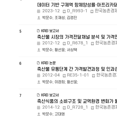
데이터 기반 구제역 항체양성률·아프리카돼
2023-12
D_R993-1
한국농촌경
박문수
;
조재성
;
김경진
KREI 보고서
5
축산물 시장의 가격전달채널 분석 및 가격안
2012-12
D_R678_1
한국농촌경
박문수
;
황선웅
;
서상택
KREI 논문
6
축산물 유통단계 간 가격발견과정 및 인과
2012-04
RE35-1-01
한국농촌경
박문수
;
이경희
;
황선웅
;
KREI 보고서
7
축산식품의 소비구조 및 교역환경 변화가 
2014-12
D_R728_1
한국농촌경
박문수
;
고대영