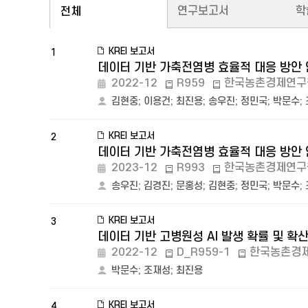
연구보고서
학
전체
KREI 보고서
1
데이터 기반 가축전염병 효율적 대응 방안 
2022-12
R959
한국농촌경제연구
김현중
;
이용건
;
최진용
;
송우진
;
정민국
;
박문수
;
KREI 보고서
2
데이터 기반 가축전염병 효율적 대응 방안 
2023-12
R993
한국농촌경제연구
송우진
;
김경진
;
문홍성
;
김현중
;
정민국
;
박문수
;
KREI 보고서
3
데이터 기반 고병원성 AI 발생 확률 및 확
2022-12
D_R959-1
한국농촌경
박문수
;
조재성
;
최진용
KREI 보고서
4