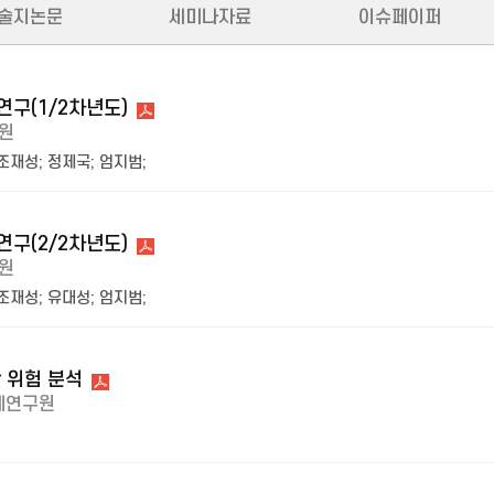
술지논문
세미나자료
이슈페이퍼
연구(1/2차년도)
원
조재성
;
정제국
;
엄지범
;
연구(2/2차년도)
원
조재성
;
유대성
;
엄지범
;
산 위험 분석
제연구원