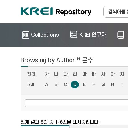
Collections
KREI 연구자
Browsing by Author 박문수
전체
가
나
다
라
마
바
사
아
자
All
A
B
C
D
E
F
G
H
I
전체 결과 8건 중 1-8번을 표시중입니다.