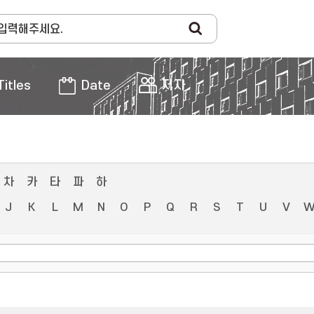
Titles
Date
저자
차
카
타
파
하
J
K
L
M
N
O
P
Q
R
S
T
U
V