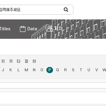
Titles
Date
저자
차
카
타
파
하
J
K
L
M
N
O
P
Q
R
S
T
U
V