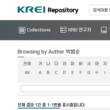
Collections
KREI 연구자
Browsing by Author 박범순
전체
가
나
다
라
마
바
사
아
자
All
A
B
C
D
E
F
G
H
I
전체 결과 1건 중 1-1번을 표시중입니다.