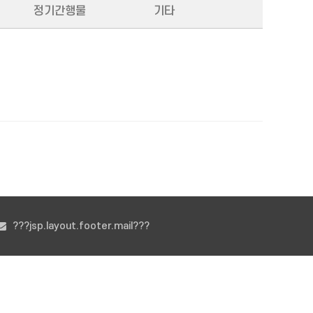
정기간행물
기타
???jsp.layout.footer.mail???