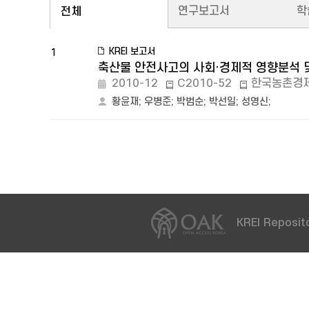
연구보고서
학
전체
KREI 보고서
1
축산물 안전사고의 사회·경제적 영향분석 
2010-12
C2010-52
한국농촌경
황윤재
;
우병준
;
박범순
;
박선일
;
성영신
;
KREI Reposito