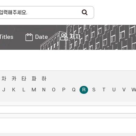
Titles
Date
저자
차
카
타
파
하
J
K
L
M
N
O
P
Q
R
S
T
U
V