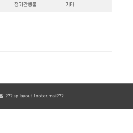
정기간행물
기타
???jsp.layout.footer.mail???