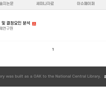
술지논문
세미나자료
이슈페이퍼
 및 결정요인 분석
제연구원
1
ry was built as a OAK to the National Central Library.