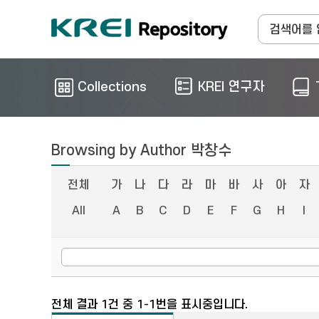
Collections
KREI 연구자
Browsing by Author 박창수
전체
가
나
다
라
마
바
사
아
자
All
A
B
C
D
E
F
G
H
I
전체 결과 1건 중 1-1번을 표시중입니다.