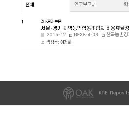
연구보고서
학
전체
KREI 논문
1
서울･경기 지역농업협동조합의 비용효율성
2015-12
RE38-4-03
한국농촌경
박창수
;
이정하
;
KREI Reposito