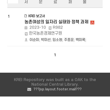
서
문
료
퍼
물
KREI 보고서
1
농촌여성의 일자리 실태와 정책 과제
2023-10
R982
한국농촌경제연구원
이순미
;
박미선
;
임소영
;
주종윤
;
백미록
;
1
KREI Repository was built as a OAK to the
National Central Library.
???jsp.layout.footer.mail???