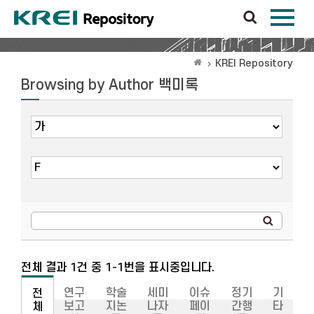
KREI Repository
Browsing by Author 백미록
전체 결과 1건 중 1-1번을 표시중입니다.
연구
학술
세미
이슈
정기
기
전
보고
지논
나자
페이
간행
타
체