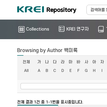
Collections
KREI 연구자
Browsing by Author 백미록
전체
가
나
다
라
마
바
사
아
자
All
A
B
C
D
E
F
G
H
I
전체 결과 1건 중 1-1번을 표시중입니다.