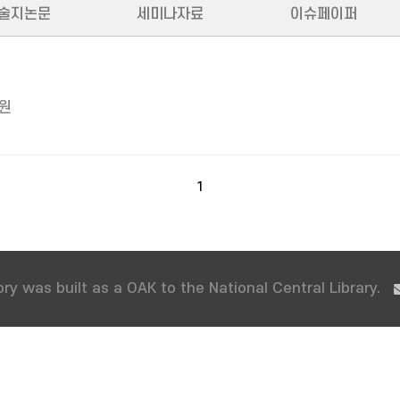
술지논문
세미나자료
이슈페이퍼
원
1
ry was built as a OAK to the National Central Library.