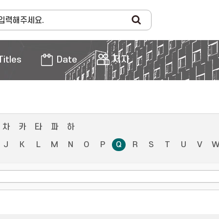
Titles
Date
저자
차
카
타
파
하
J
K
L
M
N
O
P
Q
R
S
T
U
V