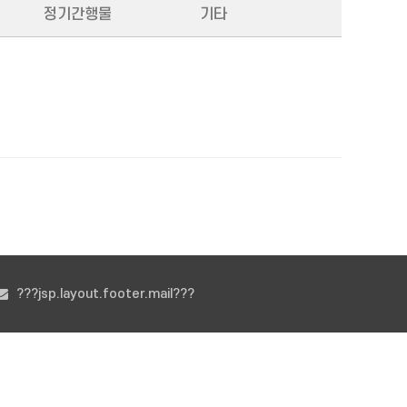
정기간행물
기타
???jsp.layout.footer.mail???