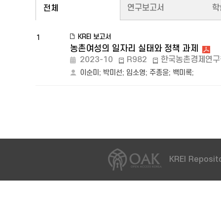
연구보고서
학
전체
KREI 보고서
1
농촌여성의 일자리 실태와 정책 과제
2023-10
R982
한국농촌경제연구
이순미
;
박미선
;
임소영
;
주종윤
;
백미록
;
KREI Reposito