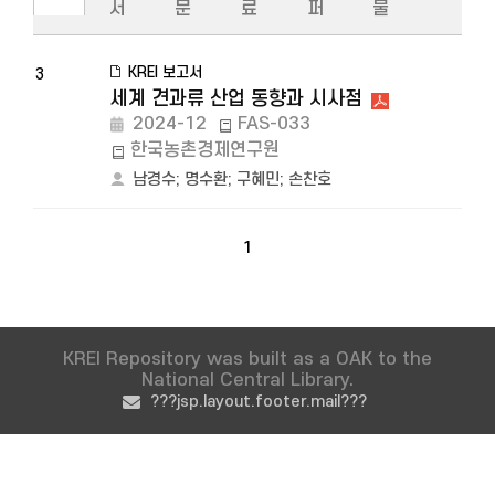
서
문
료
퍼
물
KREI 보고서
3
세계 견과류 산업 동향과 시사점
2024-12
FAS-033
한국농촌경제연구원
남경수
;
명수환
;
구혜민
;
손찬호
1
KREI Repository was built as a OAK to the
National Central Library.
???jsp.layout.footer.mail???