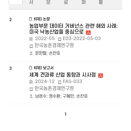
서
문
료
퍼
물
KREI 논문
2
농업부문 데이터 거버넌스 관련 해외 사례:
미국 낙농산업을 중심으로
2022-05
E03-2022-05-03
한국농촌경제연구원
문한필
;
손찬호
KREI 보고서
3
세계 견과류 산업 동향과 시사점
2024-12
FAS-033
한국농촌경제연구원
남경수
;
명수환
;
구혜민
;
손찬호
1