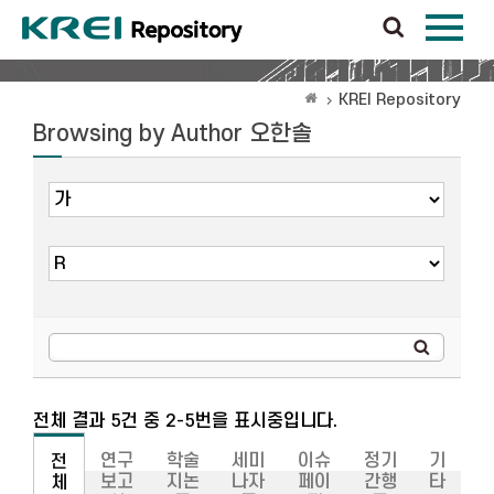
KREI Repository
Browsing by Author 오한솔
전체 결과 5건 중 2-5번을 표시중입니다.
연구
학술
세미
이슈
정기
기
전
보고
지논
나자
페이
간행
타
체