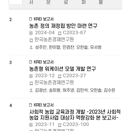
서
문
료
퍼
물
KREI 보고서
2
농촌 정의 재정립 방안 마련 연구
2024-04
C2023-67
한국농촌경제연구원
성주인
;
한이철
;
민경찬
;
오한솔
;
유서영
KREI 보고서
3
농촌형 워케이션 모델 개발 연구
2023-12
C2023-27
한국농촌경제연구원
김광선
;
송미령
;
허주녕
;
김민석
;
오한솔
;
김수린
KREI 보고서
4
사회적 농업 교육과정 개발 -2023년 사회적
농업 지원사업 대상자 역량강화 본 보고서-
2023-11
C2023-100