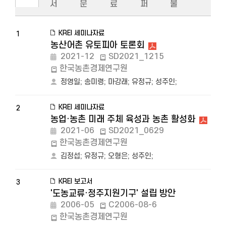
서
문
료
퍼
물
KREI 세미나자료
1
농산어촌 유토피아 토론회
2021-12
SD2021_1215
한국농촌경제연구원
정영일
;
송미령
;
마강래
;
유정규
;
성주인
;
KREI 세미나자료
2
농업·농촌 미래 주체 육성과 농촌 활성화
2021-06
SD2021_0629
한국농촌경제연구원
김정섭
;
유정규
;
오형은
;
성주인
;
KREI 보고서
3
'도농교류·정주지원기구' 설립 방안
2006-05
C2006-08-6
한국농촌경제연구원