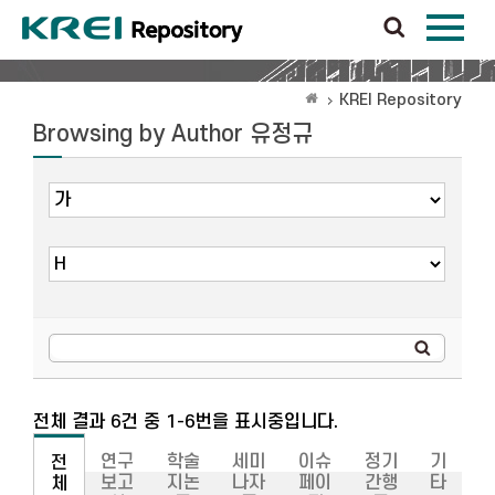
KREI Repository
Browsing by Author 유정규
전체 결과 6건 중 1-6번을 표시중입니다.
연구
학술
세미
이슈
정기
기
전
보고
지논
나자
페이
간행
타
체