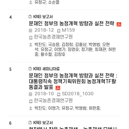
유정규
;
소순열
KREI 보고서
4
문재인 정부의 농정개혁 방향과 실천 전략
2018-12
M159
한국농촌경제연구원
박진도
;
국승용
;
김정희
;
김홍상
;
박영범
;
오현
석
;
유정규
;
이명기
;
장경호
;
정기환
;
최재관
;
허헌
중
;
황수철
;
김창호
KREI 세미나자료
5
문재인 정부의 농정개혁 방향과 실천 전략 :
대통령직속 정책기획위원회 농정개혁TF활
동결과 발표
2018-10
SD2018_1030
한국농촌경제연구원
박진도
;
이명기
;
유정규
;
박영범
;
허헌중
;
KREI 보고서
6