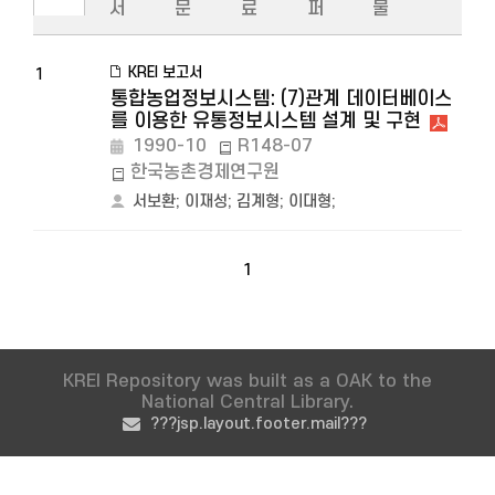
서
문
료
퍼
물
KREI 보고서
1
통합농업정보시스템: (7)관계 데이터베이스
를 이용한 유통정보시스템 설계 및 구현
1990-10
R148-07
한국농촌경제연구원
서보환
;
이재성
;
김계형
;
이대형
;
1
KREI Repository was built as a OAK to the
National Central Library.
???jsp.layout.footer.mail???