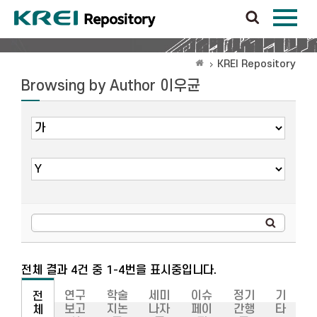
KREI Repository
Browsing by Author 이우균
전체 결과 4건 중 1-4번을 표시중입니다.
연구
학술
세미
이슈
정기
기
전
보고
지논
나자
페이
간행
타
체