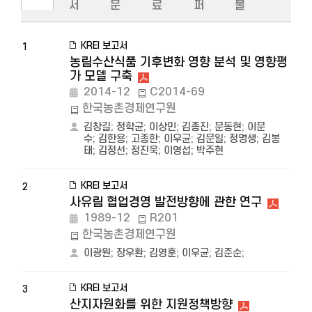
서
문
료
퍼
물
KREI 보고서
1
농림수산식품 기후변화 영향 분석 및 영향평
가 모델 구축
2014-12
C2014-69
한국농촌경제연구원
김창길
;
정학균
;
이상민
;
김종진
;
문동현
;
이문
수
;
김한용
;
고종한
;
이우균
;
김문일
;
정명생
;
김봉
태
;
김정선
;
정진욱
;
이영섭
;
박주현
KREI 보고서
2
사유림 협업경영 발전방향에 관한 연구
1989-12
R201
한국농촌경제연구원
이광원
;
장우환
;
김영훈
;
이우균
;
김준순
;
KREI 보고서
3
산지자원화를 위한 지원정책방향