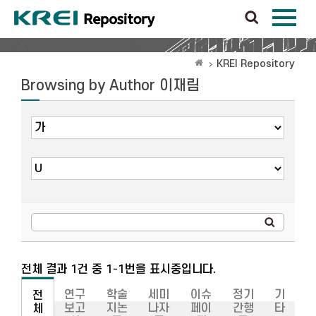
KREI Repository
Browsing by Author 이재림
전체 결과 1건 중 1-1번을 표시중입니다.
연구
학술
세미
이슈
정기
기
전
보고
지논
나자
페이
간행
타
체