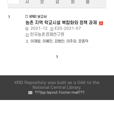
서
문
료
퍼
물
KREI 보고서
1
농촌 지역 학교시설 복합화와 정책 과제
2021-12
E20-2021-07
한국농촌경제연구원
이재림
;
이혜진
;
강형인
;
이주호
;
문종덕
1
KREI Repository was built as a OAK to the
National Central Library.
???jsp.layout.footer.mail???