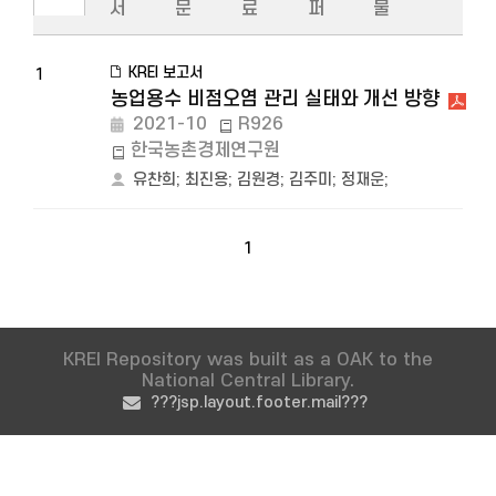
서
문
료
퍼
물
KREI 보고서
1
농업용수 비점오염 관리 실태와 개선 방향
2021-10
R926
한국농촌경제연구원
유찬희
;
최진용
;
김원경
;
김주미
;
정재운
;
1
KREI Repository was built as a OAK to the
National Central Library.
???jsp.layout.footer.mail???