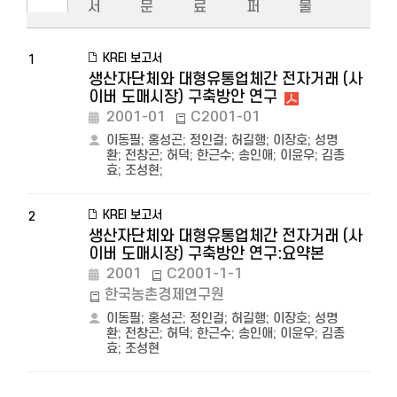
서
문
료
퍼
물
KREI 보고서
1
생산자단체와 대형유통업체간 전자거래 (사
이버 도매시장) 구축방안 연구
2001-01
C2001-01
이동필
;
홍성곤
;
정인걸
;
허길행
;
이장호
;
성명
환
;
전창곤
;
허덕
;
한근수
;
송인애
;
이윤우
;
김종
효
;
조성현
;
KREI 보고서
2
생산자단체와 대형유통업체간 전자거래 (사
이버 도매시장) 구축방안 연구:요약본
2001
C2001-1-1
한국농촌경제연구원
이동필
;
홍성곤
;
정인걸
;
허길행
;
이장호
;
성명
환
;
전창곤
;
허덕
;
한근수
;
송인애
;
이윤우
;
김종
효
;
조성현