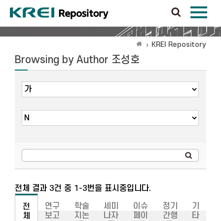
KREI Repository
Browsing by Author 조성호
전체 결과 3건 중 1-3번을 표시중입니다.
연구
학술
세미
이슈
정기
기
전
보고
지논
나자
페이
간행
타
체