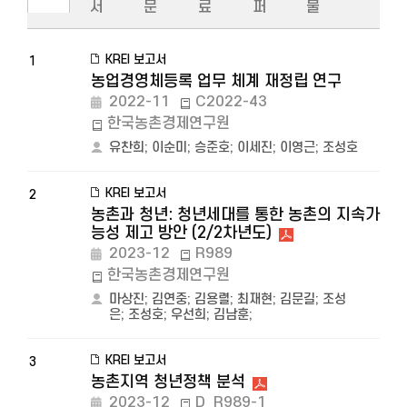
서
문
료
퍼
물
KREI 보고서
1
농업경영체등록 업무 체계 재정립 연구
2022-11
C2022-43
한국농촌경제연구원
유찬희
;
이순미
;
승준호
;
이세진
;
이영근
;
조성호
KREI 보고서
2
농촌과 청년: 청년세대를 통한 농촌의 지속가
능성 제고 방안 (2/2차년도)
2023-12
R989
한국농촌경제연구원
마상진
;
김연중
;
김용렬
;
최재현
;
김문길
;
조성
은
;
조성호
;
우선희
;
김남훈
;
KREI 보고서
3
농촌지역 청년정책 분석
2023-12
D_R989-1